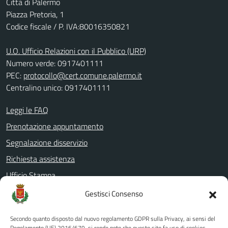
Città di Palermo
Piazza Pretoria, 1
Codice fiscale / P. IVA:80016350821
U.O. Ufficio Relazioni con il Pubblico (URP)
Numero verde: 0917401111
PEC:
protocollo@cert.comune.palermo.it
Centralino unico: 0917401111
Leggi le FAQ
Prenotazione appuntamento
Segnalazione disservizio
Richiesta assistenza
Ufficio Stampa
Amministrazione Trasparente
Gestisci Consenso
Albo pretorio
Secondo quanto disposto dal nuovo regolamento GDPR sulla Privacy, ai sensi del
Informativa privacy
Regolamento (UE) 2016/679, si rende noto che questo sito fa uso di cookies