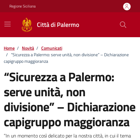
Vai ai contenuti
Vai al footer
Regione Siciliana
Città di Palermo
Home
/
Novità
/
Comunicati
/
“Sicurezza a Palermo: serve unità, non divisione” – Dichiarazione
capigruppo maggioranza
“Sicurezza a Palermo:
serve unità, non
divisione” – Dichiarazione
capigruppo maggioranza
Dettagli della notizia
“In un momento così delicato per la nostra città, in cui il tema