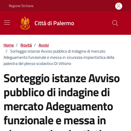
Vai ai contenuti
Vai al footer
Regione Siciliana
Città di Palermo
Home
/
Novità
/
Avvisi
/
Sorteggio istanze Avviso pubblico di indagine di mercato
Adeguamento funzionale e messa in sicurezza impiantistica della
palestra del plesso scolastico Di Vittorio
Sorteggio istanze Avviso
pubblico di indagine di
mercato Adeguamento
funzionale e messa in