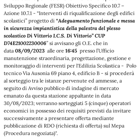
Sviluppo Regionale (FESR) Obiettivo Specifico 10.7 –
Azione 10.7.1 - “Interventi di riqualificazione degli edifici
scolastici” progetto di
“
Adeguamento funzionale e messa
in sicurezza impiantistica della palestra del plesso
scolastico Di Vittorio I.C.S. Di Vittorio” CUP
D74E21002230006
”
si avvisano gli O.E. che in
data
08/09/2023
alle ore
16:45
presso l’Ufficio
manutenzione straordinaria, progettazione, gestione e
monitoraggio di interventi per l'Edilizia Scolastica - Polo
tecnico Via Ausonia 69 piano 4, edificio B - si procederà
al sorteggio tra le istanze pervenute ed ammesse, a
seguito di Avviso pubblico di indagine di mercato
emanato da questa stazione appaltante in data
30/08/2023; verranno sorteggiati 5 (cinque) operatori
economici in possesso dei requisiti previsti da invitare
successivamente a presentare offerta mediante
pubblicazione di RDO (richiesta di offerta) sul Mepa
(Procedura negoziata)".