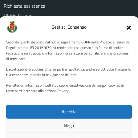
Richiesta assistenza
Ufficio Stampa
Amministrazione Trasparente
Gestisci Consenso
Albo pretorio
Secondo quanto disposto dal nuovo regolamento GDPR sulla Privacy, ai sensi del
Informativa privacy
Regolamento (UE) 2016/679, si rende noto che questo sito fa uso di cookies
tecnici, che non tracciano informazioni di carattere personale, e anche di cookies
Note legali
di terze parti.
Dichiarazione di accessibilità
L'accettazione di cookies di terze parti è facoltativa, anche se potrebbe limitare la
Piano di miglioramento del sito
tua esperienza durante la navigazione del sito.
Per ulteriori informazioni sull'attivazione disattivazione dei singoli cookies di
terze parti, accedere alla sezione Privacy.
SEGUICI SU
Facebook
YouTube
Twitter
Instagram
Accetta
Nega
Media policy
Mappa del sito