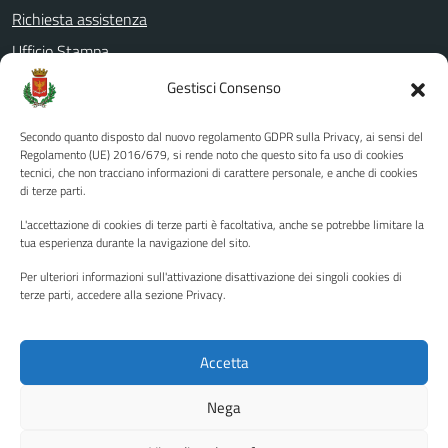
Richiesta assistenza
Ufficio Stampa
Amministrazione Trasparente
Gestisci Consenso
Albo pretorio
Secondo quanto disposto dal nuovo regolamento GDPR sulla Privacy, ai sensi del
Informativa privacy
Regolamento (UE) 2016/679, si rende noto che questo sito fa uso di cookies
tecnici, che non tracciano informazioni di carattere personale, e anche di cookies
Note legali
di terze parti.
Dichiarazione di accessibilità
L'accettazione di cookies di terze parti è facoltativa, anche se potrebbe limitare la
Piano di miglioramento del sito
tua esperienza durante la navigazione del sito.
Per ulteriori informazioni sull'attivazione disattivazione dei singoli cookies di
terze parti, accedere alla sezione Privacy.
SEGUICI SU
Facebook
YouTube
Twitter
Instagram
Accetta
Nega
Media policy
Mappa del sito