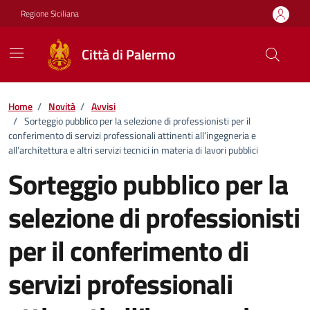
Vai ai contenuti
Vai al footer
Regione Siciliana
Città di Palermo
Home
/
Novità
/
Avvisi
/
Sorteggio pubblico per la selezione di professionisti per il
conferimento di servizi professionali attinenti all’ingegneria e
all’architettura e altri servizi tecnici in materia di lavori pubblici
Sorteggio pubblico per la
selezione di professionisti
per il conferimento di
servizi professionali