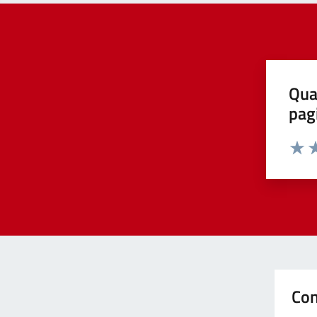
Qua
pag
Valut
Va
Con