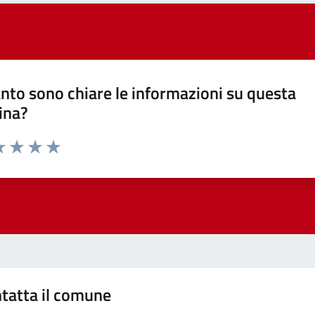
nto sono chiare le informazioni su questa
ina?
a 1 stelle su 5
luta 2 stelle su 5
Valuta 3 stelle su 5
Valuta 4 stelle su 5
Valuta 5 stelle su 5
tatta il comune