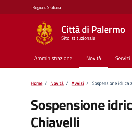
Vai ai contenuti
Vai al footer
Regione Siciliana
Città di Palermo
Sito Istituzionale
Amministrazione
Novità
Servizi
Home
/
Novità
/
Avvisi
/
Sospensione idrica 
Sospensione idri
Chiavelli