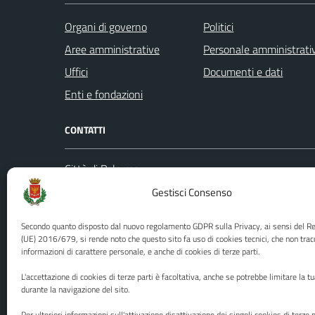
Organi di governo
Politici
Aree amministrative
Personale amministrati
Uffici
Documenti e dati
Enti e fondazioni
CONTATTI
Città di Palermo
Leggi le
Piazza Pretoria, 1
Gestisci Consenso
Prenota
Codice fiscale / P. IVA:80016350821
Segnalazi
Secondo quanto disposto dal nuovo regolamento GDPR sulla Privacy, ai sensi del 
U.O. Ufficio Relazioni con il Pubblico
Richiest
(UE) 2016/679, si rende noto che questo sito fa uso di cookies tecnici, che non trac
informazioni di carattere personale, e anche di cookies di terze parti.
(URP)
Ufficio 
Numero verde: 0917401111
L'accettazione di cookies di terze parti è facoltativa, anche se potrebbe limitare la t
PEC:
protocollo@cert.comune.palermo.it
durante la navigazione del sito.
Centralino unico: 0917401111
Per ulteriori informazioni sull'attivazione disattivazione dei singoli cookies di terze p