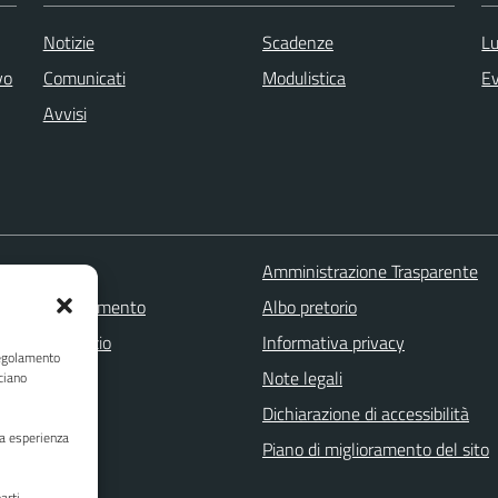
Notizie
Scadenze
Lu
vo
Comunicati
Modulistica
Ev
Avvisi
 FAQ
Amministrazione Trasparente
zione appuntamento
Albo pretorio
one disservizio
Informativa privacy
Regolamento
a assistenza
Note legali
ciano
Stampa
Dichiarazione di accessibilità
ua esperienza
Piano di miglioramento del sito
arti,