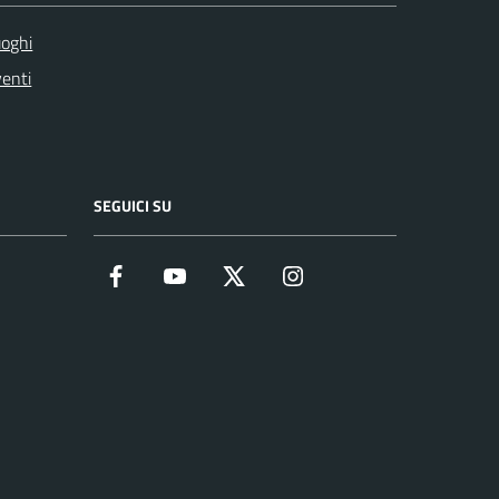
oghi
enti
SEGUICI SU
Facebook
YouTube
Twitter
Instagram