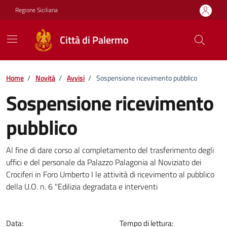
Vai ai contenuti
Vai al footer
Regione Siciliana
Città di Palermo
Home
/
Novità
/
Avvisi
/
Sospensione ricevimento pubblico
Sospensione ricevimento
pubblico
Dettagli della notizia
Al fine di dare corso al completamento del trasferimento degli
uffici e del personale da Palazzo Palagonia al Noviziato dei
Crociferi in Foro Umberto I le attività di ricevimento al pubblico
della U.O. n. 6 "Edilizia degradata e interventi
Data:
Tempo di lettura: