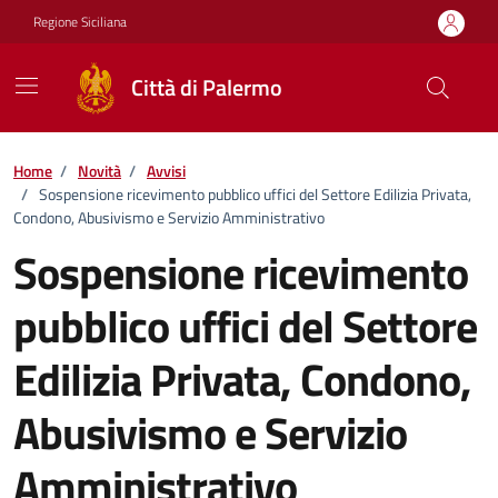
Vai ai contenuti
Vai al footer
Regione Siciliana
Città di Palermo
Home
/
Novità
/
Avvisi
/
Sospensione ricevimento pubblico uffici del Settore Edilizia Privata,
Condono, Abusivismo e Servizio Amministrativo
Sospensione ricevimento
pubblico uffici del Settore
Edilizia Privata, Condono,
Abusivismo e Servizio
Amministrativo