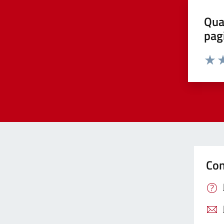
Qua
pag
Valut
Va
Con