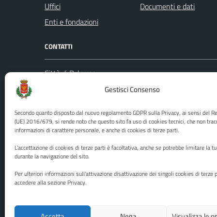
Uffici
Documenti e dati
Enti e fondazioni
CONTATTI
Città di Palermo
Leggi le
Piazza Pretoria, 1
Gestisci Consenso
Prenota
Codice fiscale / P. IVA:80016350821
Segnalazi
Secondo quanto disposto dal nuovo regolamento GDPR sulla Privacy, ai sensi del 
U.O. Ufficio Relazioni con il Pubblico
Richiest
(UE) 2016/679, si rende noto che questo sito fa uso di cookies tecnici, che non trac
informazioni di carattere personale, e anche di cookies di terze parti.
(URP)
Ufficio 
Numero verde: 0917401111
L'accettazione di cookies di terze parti è facoltativa, anche se potrebbe limitare la t
PEC:
protocollo@cert.comune.palermo.it
durante la navigazione del sito.
Centralino unico: 0917401111
Per ulteriori informazioni sull'attivazione disattivazione dei singoli cookies di terze p
accedere alla sezione Privacy.
Media policy
Mappa del sito
Accetta
Nega
Visualizza le 