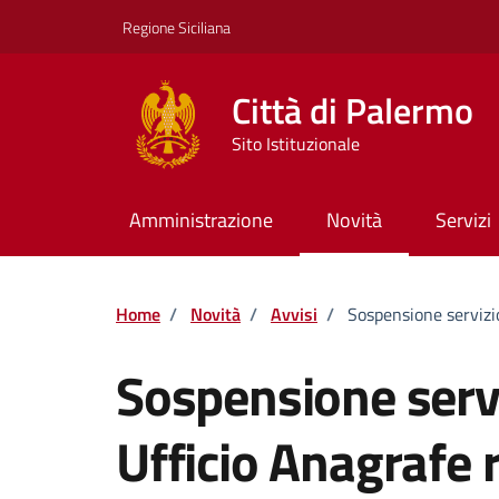
Vai ai contenuti
Vai al footer
Regione Siciliana
Città di Palermo
Sito Istituzionale
Amministrazione
Novità
Servizi
Home
/
Novità
/
Avvisi
/
Sospensione servizi
Sospensione serv
Ufficio Anagrafe 