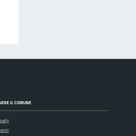
IVERE IL COMUNE
oghi
enti