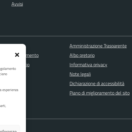
Avvisi
 FAQ
Amministrazione Trasparente
zione appuntamento
Albo pretorio
one disservizio
Informativa privacy
Regolamento
a assistenza
Note legali
ciano
Stampa
Dichiarazione di accessibilità
ua esperienza
Piano di miglioramento del sito
arti,
preferenze