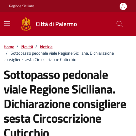
Vai ai contenuti
Vai al footer
Regione Siciliana
Città di Palermo
Home
/
Novità
/
Notizie
/
Sottopasso pedonale viale Regione Siciliana. Dichiarazione
consigliere sesta Circoscrizione Cuticchio
Sottopasso pedonale
viale Regione Siciliana.
Dichiarazione consigliere
sesta Circoscrizione
Cuticchio