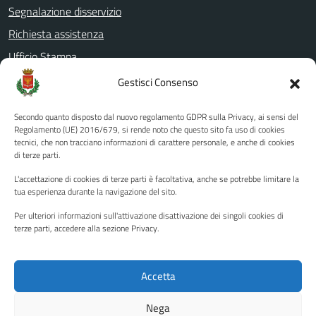
Segnalazione disservizio
Richiesta assistenza
Ufficio Stampa
Amministrazione Trasparente
Gestisci Consenso
Albo pretorio
Secondo quanto disposto dal nuovo regolamento GDPR sulla Privacy, ai sensi del
Informativa privacy
Regolamento (UE) 2016/679, si rende noto che questo sito fa uso di cookies
tecnici, che non tracciano informazioni di carattere personale, e anche di cookies
Note legali
di terze parti.
Dichiarazione di accessibilità
L'accettazione di cookies di terze parti è facoltativa, anche se potrebbe limitare la
Piano di miglioramento del sito
tua esperienza durante la navigazione del sito.
Per ulteriori informazioni sull'attivazione disattivazione dei singoli cookies di
terze parti, accedere alla sezione Privacy.
SEGUICI SU
Facebook
YouTube
Twitter
Instagram
Accetta
Nega