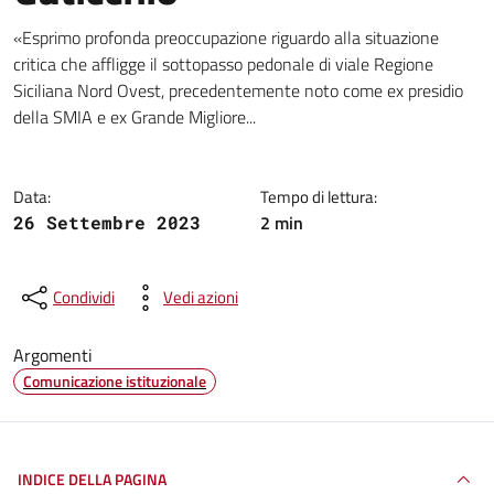
Dettagli della notizia
«Esprimo profonda preoccupazione riguardo alla situazione
critica che affligge il sottopasso pedonale di viale Regione
Siciliana Nord Ovest, precedentemente noto come ex presidio
della SMIA e ex Grande Migliore...
Data:
Tempo di lettura:
2 min
26 Settembre 2023
Condividi
Vedi azioni
Argomenti
Comunicazione istituzionale
INDICE DELLA PAGINA