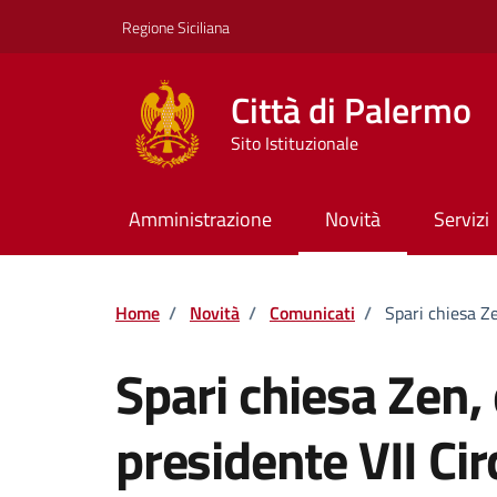
Vai ai contenuti
Vai al footer
Regione Siciliana
Città di Palermo
Sito Istituzionale
Amministrazione
Novità
Servizi
Home
/
Novità
/
Comunicati
/
Spari chiesa Ze
Spari chiesa Zen,
presidente VII Cir