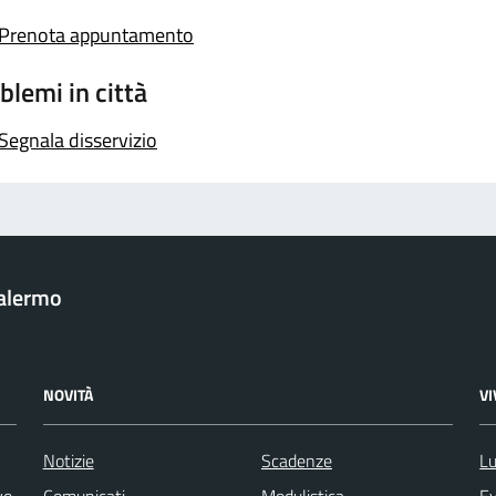
Prenota appuntamento
blemi in città
Segnala disservizio
Palermo
NOVITÀ
V
Notizie
Scadenze
Lu
vo
Comunicati
Modulistica
Ev