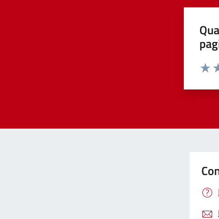
Qua
pag
Valut
Va
Con