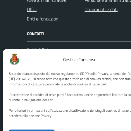
Uffici
Documenti e dati
Enti e fondazioni
CONTATTI
Città di Palermo
Leggi le
Piazza Pretoria, 1
Gestisci Consenso
Prenota
Codice fiscale / P. IVA:80016350821
Segnalazi
Secondo quanto disposto dal nuovo regolamento GDPR sulla Privacy, ai sensi del 
U.O. Ufficio Relazioni con il Pubblico
Richiest
(UE) 2016/679, si rende noto che questo sito fa uso di cookies tecnici, che non trac
(URP)
informazioni di carattere personale, e anche di cookies di terze parti.
Ufficio 
Numero verde: 0917401111
L'accettazione di cookies di terze parti è facoltativa, anche se potrebbe limitare la t
PEC:
protocollo@cert.comune.palermo.it
durante la navigazione del sito.
Centralino unico: 0917401111
Per ulteriori informazioni sull'attivazione disattivazione dei singoli cookies di terze p
accedere alla sezione Privacy.