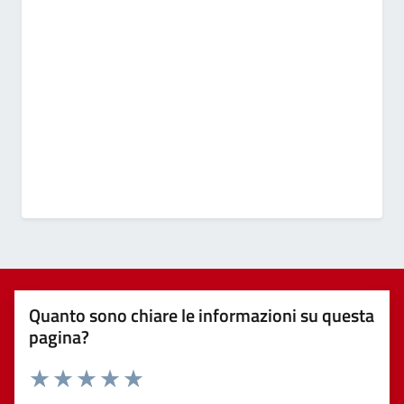
Quanto sono chiare le informazioni su questa
pagina?
Valuta 1 stelle su 5
Valuta 2 stelle su 5
Valuta 3 stelle su 5
Valuta 4 stelle su 5
Valuta 5 stelle su 5