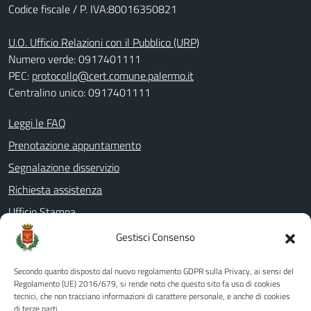
Codice fiscale / P. IVA:80016350821
U.O. Ufficio Relazioni con il Pubblico (URP)
Numero verde: 0917401111
PEC:
protocollo@cert.comune.palermo.it
Centralino unico: 0917401111
Leggi le FAQ
Prenotazione appuntamento
Segnalazione disservizio
Richiesta assistenza
Ufficio Stampa
Amministrazione Trasparente
Gestisci Consenso
Albo pretorio
Secondo quanto disposto dal nuovo regolamento GDPR sulla Privacy, ai sensi del
Informativa privacy
Regolamento (UE) 2016/679, si rende noto che questo sito fa uso di cookies
tecnici, che non tracciano informazioni di carattere personale, e anche di cookies
Note legali
di terze parti.