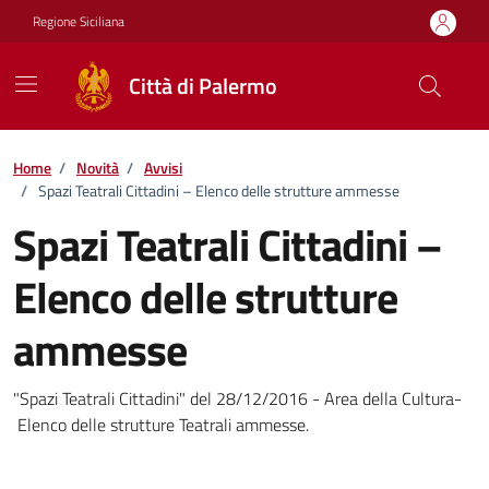
Vai ai contenuti
Vai al footer
Regione Siciliana
Città di Palermo
Home
/
Novità
/
Avvisi
/
Spazi Teatrali Cittadini – Elenco delle strutture ammesse
Spazi Teatrali Cittadini –
Elenco delle strutture
ammesse
Dettagli della notizia
"Spazi Teatrali Cittadini" del 28/12/2016 - Area della Cultura-
Elenco delle strutture Teatrali ammesse.