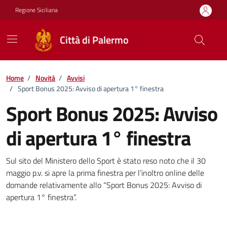
Vai ai contenuti
Vai al footer
Regione Siciliana
Città di Palermo
Home
/
Novità
/
Avvisi
/
Sport Bonus 2025: Avviso di apertura 1° finestra
Sport Bonus 2025: Avviso
di apertura 1° finestra
Dettagli della notizia
Sul sito del Ministero dello Sport è stato reso noto che il 30
maggio p.v. si apre la prima finestra per l’inoltro online delle
domande relativamente allo “Sport Bonus 2025: Avviso di
apertura 1° finestra”.