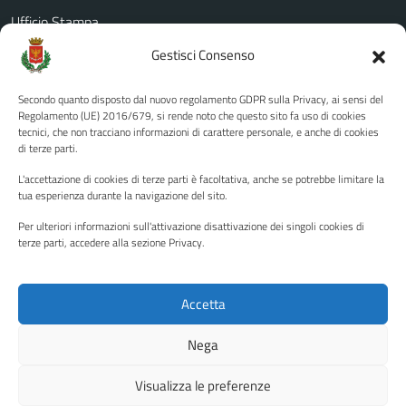
Ufficio Stampa
Amministrazione Trasparente
Gestisci Consenso
Albo pretorio
Secondo quanto disposto dal nuovo regolamento GDPR sulla Privacy, ai sensi del
Informativa privacy
Regolamento (UE) 2016/679, si rende noto che questo sito fa uso di cookies
tecnici, che non tracciano informazioni di carattere personale, e anche di cookies
Note legali
di terze parti.
Dichiarazione di accessibilità
L'accettazione di cookies di terze parti è facoltativa, anche se potrebbe limitare la
Piano di miglioramento del sito
tua esperienza durante la navigazione del sito.
Per ulteriori informazioni sull'attivazione disattivazione dei singoli cookies di
terze parti, accedere alla sezione Privacy.
SEGUICI SU
Facebook
YouTube
Twitter
Instagram
Accetta
Nega
Media policy
Mappa del sito
Visualizza le preferenze
Copyright © 2026 - Città di Palermo •
Powered by Sispi