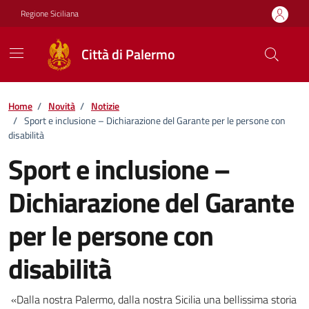
Vai ai contenuti
Vai al footer
Regione Siciliana
Città di Palermo
Home
/
Novità
/
Notizie
/
Sport e inclusione – Dichiarazione del Garante per le persone con
disabilità
Sport e inclusione –
Dichiarazione del Garante
per le persone con
disabilità
Dettagli della notizia
«Dalla nostra Palermo, dalla nostra Sicilia una bellissima storia