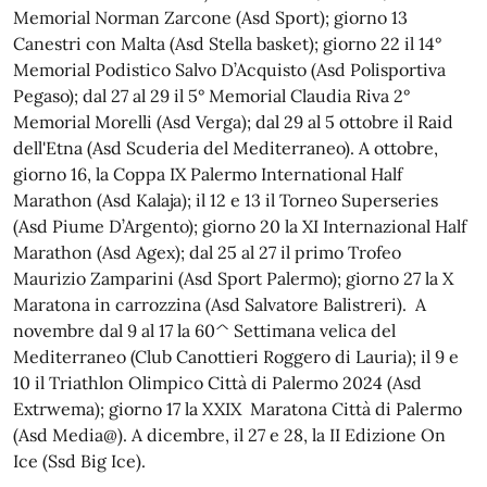
Memorial Norman Zarcone (Asd Sport); giorno 13
Canestri con Malta (Asd Stella basket); giorno 22 il 14°
Memorial Podistico Salvo D’Acquisto (Asd Polisportiva
Pegaso); dal 27 al 29 il 5° Memorial Claudia Riva 2°
Memorial Morelli (Asd Verga); dal 29 al 5 ottobre il Raid
dell'Etna (Asd Scuderia del Mediterraneo). A ottobre,
giorno 16, la Coppa IX Palermo International Half
Marathon (Asd Kalaja); il 12 e 13 il Torneo Superseries
(Asd Piume D’Argento); giorno 20 la XI Internazional Half
Marathon (Asd Agex); dal 25 al 27 il primo Trofeo
Maurizio Zamparini (Asd Sport Palermo); giorno 27 la X
Maratona in carrozzina (Asd Salvatore Balistreri). A
novembre dal 9 al 17 la 60^ Settimana velica del
Mediterraneo (Club Canottieri Roggero di Lauria); il 9 e
10 il Triathlon Olimpico Città di Palermo 2024 (Asd
Extrwema); giorno 17 la XXIX Maratona Città di Palermo
(Asd Media@). A dicembre, il 27 e 28, la II Edizione On
Ice (Ssd Big Ice).