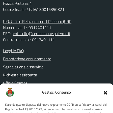
Piazza Pretoria, 1
Codice fiscale / P. IVA:80016350821
U.O. Ufficio Relazioni con il Pubblico (URP)
Numero verde: 0917401111
PEC:
protocollo@cert.comune.palermo.it
Centralino unico: 0917401111
Leggi le FAQ
Prenotazione appuntamento
Segnalazione disservizio
Richiesta assistenza
Ufficio Stampa
Amministrazione Trasparente
Gestisci Consenso
Albo pretorio
Secondo quanto disposto dal nuovo regolamento GDPR sulla Privacy, ai sensi del
Informativa privacy
Regolamento (UE) 2016/679, si rende noto che questo sito fa uso di cookies