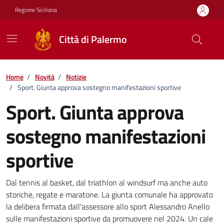
Vai ai contenuti
Vai al footer
Regione Siciliana
Città di Palermo
Home
/
Novità
/
Notizie
/
Sport. Giunta approva sostegno manifestazioni sportive
Sport. Giunta approva
sostegno manifestazioni
sportive
Dettagli della notizia
Dal tennis al basket, dal triathlon al windsurf ma anche auto
storiche, regate e maratone. La giunta comunale ha approvato
la delibera firmata dall'assessore allo sport Alessandro Anello
sulle manifestazioni sportive da promuovere nel 2024. Un cale