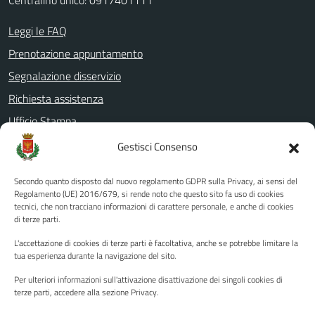
Centralino unico: 0917401111
Leggi le FAQ
Prenotazione appuntamento
Segnalazione disservizio
Richiesta assistenza
Ufficio Stampa
Amministrazione Trasparente
Gestisci Consenso
Albo pretorio
Secondo quanto disposto dal nuovo regolamento GDPR sulla Privacy, ai sensi del
Informativa privacy
Regolamento (UE) 2016/679, si rende noto che questo sito fa uso di cookies
tecnici, che non tracciano informazioni di carattere personale, e anche di cookies
Note legali
di terze parti.
Dichiarazione di accessibilità
L'accettazione di cookies di terze parti è facoltativa, anche se potrebbe limitare la
Piano di miglioramento del sito
tua esperienza durante la navigazione del sito.
Per ulteriori informazioni sull'attivazione disattivazione dei singoli cookies di
terze parti, accedere alla sezione Privacy.
SEGUICI SU