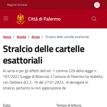
Vai ai contenuti
Vai al footer
Regione Siciliana
Città di Palermo
Home
/
Novità
/
Avvisi
/
Stralcio delle cartelle esattoriali
Stralcio delle cartelle
esattoriali
Dettagli della notizia
Ai sensi e per gli effetti dell’art. 1 comma 229 della legge n.
197/2022 (Legge di Bilancio), il Comune di Palermo ha stabilito,
con Delibera di C.C. 10 del 27.01.2023, di denegare lo
stralcio, pertanto la non applicazione de
Data:
Tempo di lettura: