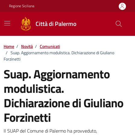
Vai ai contenuti
Vai al footer
Regione Siciliana
Città di Palermo
Home
/
Novità
/
Comunicati
/
Suap. Aggiornamento modulistica. Dichiarazione di Giuliano
Forzinetti
Suap. Aggiornamento
modulistica.
Dichiarazione di Giuliano
Forzinetti
Dettagli della notizia
Il SUAP del Comune di Palermo ha provveduto,