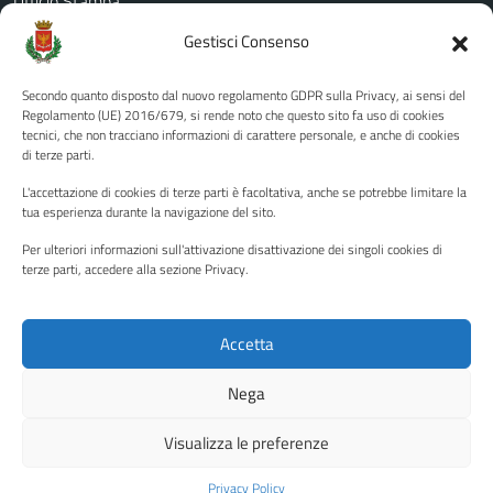
Ufficio Stampa
Amministrazione Trasparente
Gestisci Consenso
Albo pretorio
Secondo quanto disposto dal nuovo regolamento GDPR sulla Privacy, ai sensi del
Informativa privacy
Regolamento (UE) 2016/679, si rende noto che questo sito fa uso di cookies
tecnici, che non tracciano informazioni di carattere personale, e anche di cookies
Note legali
di terze parti.
Dichiarazione di accessibilità
L'accettazione di cookies di terze parti è facoltativa, anche se potrebbe limitare la
Piano di miglioramento del sito
tua esperienza durante la navigazione del sito.
Per ulteriori informazioni sull'attivazione disattivazione dei singoli cookies di
terze parti, accedere alla sezione Privacy.
SEGUICI SU
Facebook
YouTube
Twitter
Instagram
Accetta
Nega
Media policy
Mappa del sito
Visualizza le preferenze
Copyright © 2026 - Città di Palermo •
Powered by Sispi
Privacy Policy