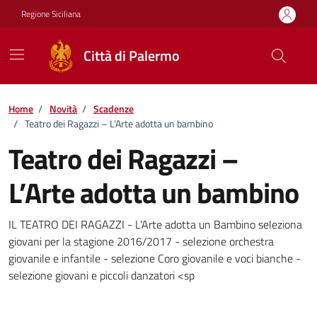
Vai ai contenuti
Vai al footer
Regione Siciliana
Città di Palermo
Home
/
Novità
/
Scadenze
/
Teatro dei Ragazzi – L’Arte adotta un bambino
Teatro dei Ragazzi –
L’Arte adotta un bambino
Dettagli della notizia
IL TEATRO DEI RAGAZZI - L'Arte adotta un Bambino seleziona
giovani per la stagione 2016/2017 - selezione orchestra
giovanile e infantile - selezione Coro giovanile e voci bianche -
selezione giovani e piccoli danzatori <sp