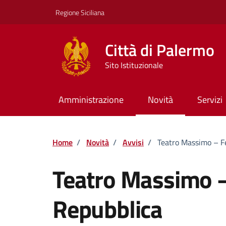
Vai ai contenuti
Vai al footer
Regione Siciliana
Città di Palermo
Sito Istituzionale
Amministrazione
Novità
Servizi
Home
/
Novità
/
Avvisi
/
Teatro Massimo – Fe
Teatro Massimo –
Repubblica