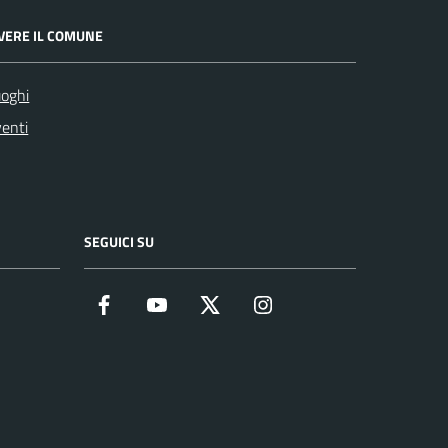
IVERE IL COMUNE
oghi
enti
SEGUICI SU
Facebook
YouTube
Twitter
Instagram