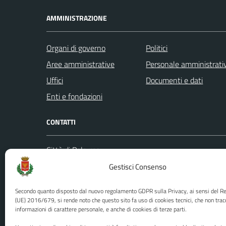
AMMINISTRAZIONE
Organi di governo
Politici
Aree amministrative
Personale amministrati
Uffici
Documenti e dati
Enti e fondazioni
CONTATTI
Città di Palermo
Leggi le
Piazza Pretoria, 1
Gestisci Consenso
Prenota
Codice fiscale / P. IVA:80016350821
Segnalazi
Secondo quanto disposto dal nuovo regolamento GDPR sulla Privacy, ai sensi del 
U.O. Ufficio Relazioni con il Pubblico
Richiest
(UE) 2016/679, si rende noto che questo sito fa uso di cookies tecnici, che non trac
informazioni di carattere personale, e anche di cookies di terze parti.
(URP)
Ufficio 
Numero verde: 0917401111