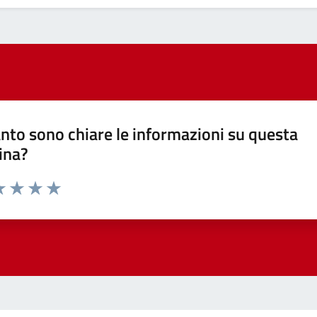
nto sono chiare le informazioni su questa
ina?
a 1 stelle su 5
luta 2 stelle su 5
Valuta 3 stelle su 5
Valuta 4 stelle su 5
Valuta 5 stelle su 5