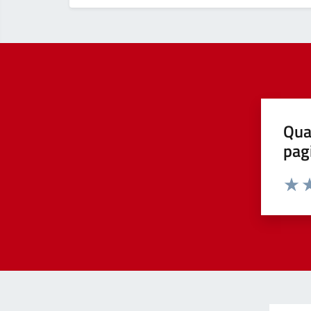
Qua
pag
Valut
Va