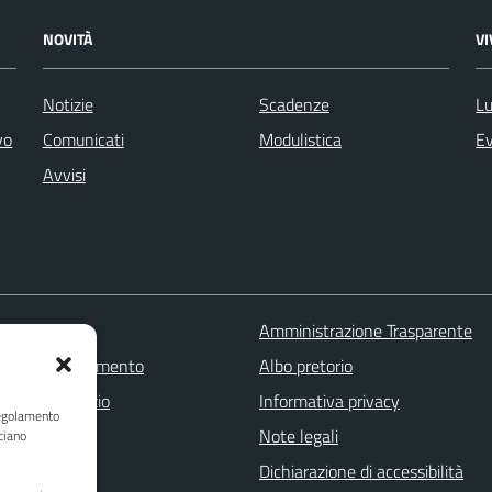
NOVITÀ
V
Notizie
Scadenze
Lu
vo
Comunicati
Modulistica
Ev
Avvisi
 FAQ
Amministrazione Trasparente
zione appuntamento
Albo pretorio
one disservizio
Informativa privacy
Regolamento
a assistenza
Note legali
ciano
Stampa
Dichiarazione di accessibilità