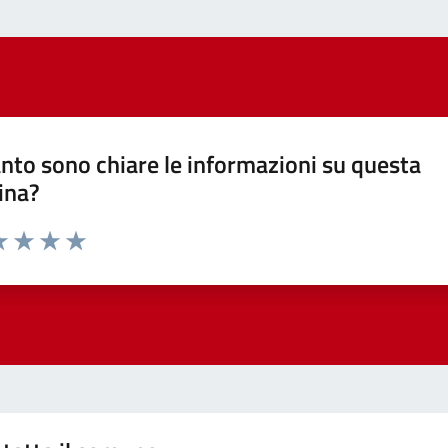
nto sono chiare le informazioni su questa
ina?
a 1 stelle su 5
luta 2 stelle su 5
Valuta 3 stelle su 5
Valuta 4 stelle su 5
Valuta 5 stelle su 5