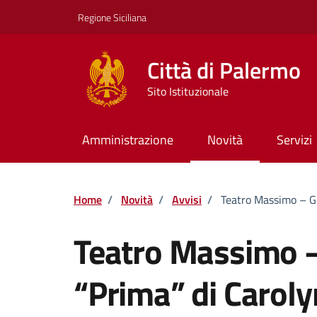
Vai ai contenuti
Vai al footer
Regione Siciliana
Città di Palermo
Sito Istituzionale
Amministrazione
Novità
Servizi
Home
/
Novità
/
Avvisi
/
Teatro Massimo – Gi
Teatro Massimo –
“Prima” di Caroly