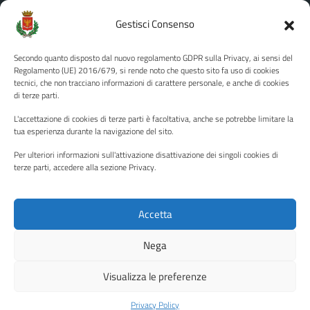
Amministrazione Trasparente
Gestisci Consenso
Albo pretorio
Secondo quanto disposto dal nuovo regolamento GDPR sulla Privacy, ai sensi del
Informativa privacy
Regolamento (UE) 2016/679, si rende noto che questo sito fa uso di cookies
tecnici, che non tracciano informazioni di carattere personale, e anche di cookies
Note legali
di terze parti.
Dichiarazione di accessibilità
L'accettazione di cookies di terze parti è facoltativa, anche se potrebbe limitare la
Piano di miglioramento del sito
tua esperienza durante la navigazione del sito.
Per ulteriori informazioni sull'attivazione disattivazione dei singoli cookies di
terze parti, accedere alla sezione Privacy.
SEGUICI SU
Facebook
YouTube
Twitter
Instagram
Accetta
Nega
Media policy
Mappa del sito
Visualizza le preferenze
Copyright © 2026 - Città di Palermo •
Powered by Sispi
Privacy Policy