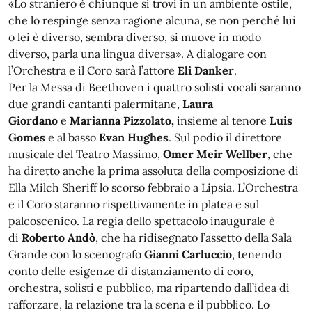
«Lo straniero è chiunque si trovi in un ambiente ostile,
che lo respinge senza ragione alcuna, se non perché lui
o lei è diverso, sembra diverso, si muove in modo
diverso, parla una lingua diversa». A dialogare con
l’Orchestra e il Coro sarà l’attore
Eli Danker
.
Per la Messa di Beethoven i quattro solisti vocali saranno
due grandi cantanti palermitane,
Laura
Giordano
e
Marianna Pizzolato,
insieme al tenore
Luis
Gomes
e al basso
Evan Hughes
. Sul podio il direttore
musicale del Teatro Massimo,
Omer Meir Wellber
, che
ha diretto anche la prima assoluta della composizione di
Ella Milch Sheriff lo scorso febbraio a Lipsia. L’Orchestra
e il Coro staranno rispettivamente in platea e sul
palcoscenico. La regia dello spettacolo inaugurale è
di
Roberto Andò
, che ha ridisegnato l’assetto della Sala
Grande con lo scenografo
Gianni Carluccio
, tenendo
conto delle esigenze di distanziamento di coro,
orchestra, solisti e pubblico, ma ripartendo dall’idea di
rafforzare, la relazione tra la scena e il pubblico. Lo