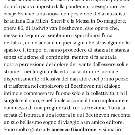
dopo la pausa imposta dalla pandemia, si eseguono
Der
ewige Fremde
, una nuova composizione della musicista
israeliana Ella Milch-Sheriff e la Messa in Do maggiore,
opera 86, di Ludwig van Beethoven, due opere che,
messe in sequenza, sembrano rispecchiarsi l’una
nell’altra, come accade in quei sogni che stravolgendo lo
spazio e il tempo, ci fanno procedere di stanza in stanza
senza soluzione di continuità, mentre si fa acuta la
nostra percezione del dolore derivante dall’essere soli e
stranieri nei luoghi della vita. La solitudine lucida e
disperatamente riflessiva del narratore nel primo pezzo
si trasforma nel capolavoro di Beethoven nel dialogo
intimo e commosso tra l’uomo solo e la collettività, tra il
singolo e il coro, e nel finale assume il tono implorante e
commosso di una preghiera di re- surrezione. Tutta la
serata eÌ ispirata a una lettera in cui Beethoven racconta
un suo bellissimo sogno di viaggio a un amico editore.
Sono molto grato a
Francesco Giambrone
, visionario