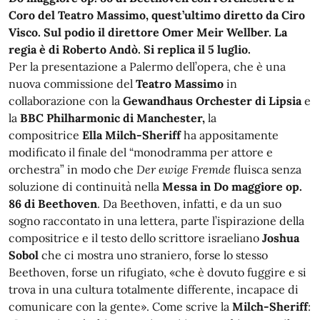
Coro del Teatro Massimo, quest’ultimo diretto da Ciro
Visco. Sul podio il direttore Omer Meir Wellber. La
regia è di Roberto Andò. Si replica il 5 luglio.
Per la presentazione a Palermo dell’opera, che è una
nuova commissione del
Teatro Massimo
in
collaborazione con la
Gewandhaus Orchester
di Lipsia
e
la
BBC Philharmonic di Manchester,
la
compositrice
Ella Milch-Sheriff
ha appositamente
modificato il finale del “monodramma per attore e
orchestra” in modo che
Der ewige Fremde
fluisca senza
soluzione di continuità nella
Messa in Do maggiore op.
86 di Beethoven
. Da Beethoven, infatti, e da un suo
sogno raccontato in una lettera, parte l’ispirazione della
compositrice e il testo dello scrittore israeliano
Joshua
Sobol
che ci mostra uno straniero, forse lo stesso
Beethoven, forse un rifugiato, «che è dovuto fuggire e si
trova in una cultura totalmente differente, incapace di
comunicare con la gente». Come scrive la
Milch-Sheriff
: