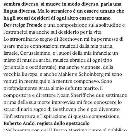
sembra diverso, si muove in modo diverso, parla una
lingua diversa. Ma lo straniero è un essere umano che
ha gli stessi desideri di ogni altro essere umano.
Der ewige Fremde
è una composizione sulla solitudine e
l’estraneità ma anche sul desiderio per la vita.
Lo straordinario sogno di Beethoven mi ha permesso di
usare molte connotazioni musicali dalla mia patria,
Israele, Gerusalemme, e i suoni della mia infanzia: un
misto di musica araba, musica ebraica di ogni tipo
(orientale e occidentale), ma anche viennese, della
vecchia Europa, e anche Mahler e SchoÌnberg mi sono
venuti in mente qui e là mentre componevo. Sono
profondamente grata al mio defunto marito, il
compositore e direttore Noam Sheriff che due settimane
prima della sua morte improvvisa mi fece conoscere lo
straordinario sogno di Beethoven che è poi diventato
l’infrastruttura e l’ispirazione di questa composizione.
Roberto Andò, regista dello spettacolo
“Nella serata con cui il Teatro Massimo riapre al pubblico