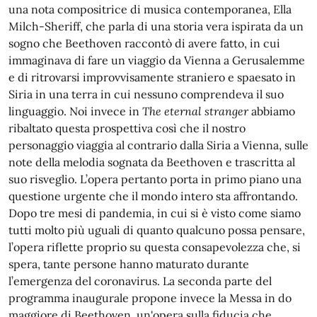
una nota compositrice di musica contemporanea, Ella
Milch-Sheriff, che parla di una storia vera ispirata da un
sogno che Beethoven raccontò di avere fatto, in cui
immaginava di fare un viaggio da Vienna a Gerusalemme
e di ritrovarsi improvvisamente straniero e spaesato in
Siria in una terra in cui nessuno comprendeva il suo
linguaggio. Noi invece in
The eternal stranger
abbiamo
ribaltato questa prospettiva così che il nostro
personaggio viaggia al contrario dalla Siria a Vienna, sulle
note della melodia sognata da Beethoven e trascritta al
suo risveglio. L’opera pertanto porta in primo piano una
questione urgente che il mondo intero sta affrontando.
Dopo tre mesi di pandemia, in cui si è visto come siamo
tutti molto più uguali di quanto qualcuno possa pensare,
l’opera riflette proprio su questa consapevolezza che, si
spera, tante persone hanno maturato durante
l’emergenza del coronavirus. La seconda parte del
programma inaugurale propone invece la Messa in do
maggiore di Beethoven, un'opera sulla fiducia che