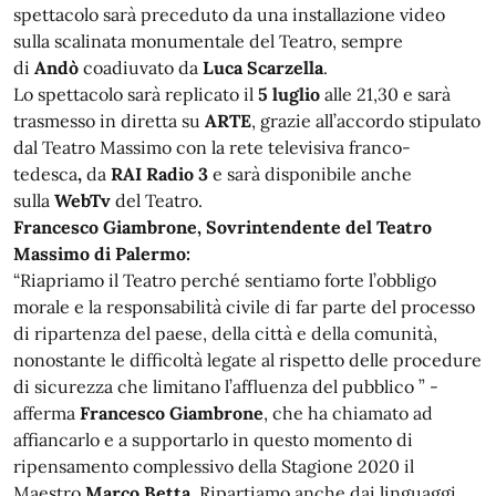
spettacolo sarà preceduto da una installazione video
sulla scalinata monumentale del Teatro, sempre
di
Andò
coadiuvato da
Luca Scarzella
.
Lo spettacolo sarà replicato il
5 luglio
alle 21,30 e sarà
trasmesso in diretta su
ARTE
, grazie all’accordo stipulato
dal Teatro Massimo con la rete televisiva franco-
tedesca
,
da
RAI Radio 3
e sarà disponibile anche
sulla
WebTv
del Teatro.
Francesco Giambrone, Sovrintendente del Teatro
Massimo di Palermo:
“Riapriamo il Teatro perché sentiamo forte l’obbligo
morale e la responsabilità civile di far parte del processo
di ripartenza del paese, della città e della comunità,
nonostante le difficoltà legate al rispetto delle procedure
di sicurezza che limitano l’affluenza del pubblico ” -
afferma
Francesco
Giambrone
, che ha chiamato ad
affiancarlo e a supportarlo in questo momento di
ripensamento complessivo della Stagione 2020 il
Maestro
Marco Betta
. Ripartiamo anche dai linguaggi