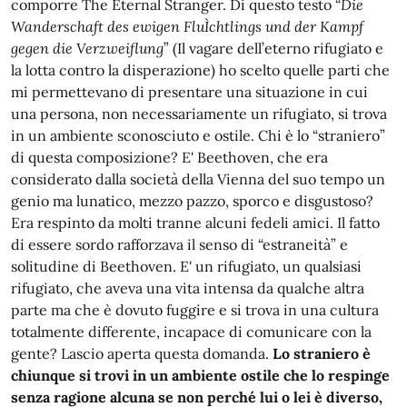
comporre The Eternal Stranger. Di questo testo “
Die
Wanderschaft des ewigen FluÌchtlings und der Kampf
gegen die Verzweiflung
” (Il vagare dell’eterno rifugiato e
la lotta contro la disperazione) ho scelto quelle parti che
mi permettevano di presentare una situazione in cui
una persona, non necessariamente un rifugiato, si trova
in un ambiente sconosciuto e ostile. Chi è lo “straniero”
di questa composizione? E' Beethoven, che era
considerato dalla società della Vienna del suo tempo un
genio ma lunatico, mezzo pazzo, sporco e disgustoso?
Era respinto da molti tranne alcuni fedeli amici. Il fatto
di essere sordo rafforzava il senso di “estraneità” e
solitudine di Beethoven. E' un rifugiato, un qualsiasi
rifugiato, che aveva una vita intensa da qualche altra
parte ma che è dovuto fuggire e si trova in una cultura
totalmente differente, incapace di comunicare con la
gente? Lascio aperta questa domanda.
Lo straniero è
chiunque si trovi in un ambiente ostile che lo respinge
senza ragione alcuna se non perché lui o lei è diverso,