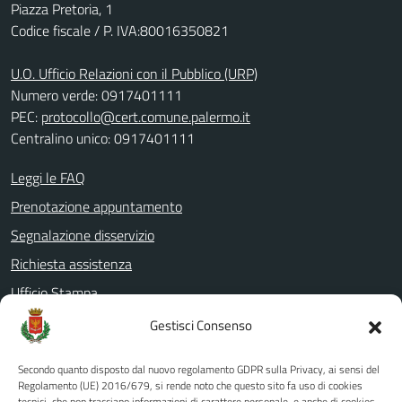
Piazza Pretoria, 1
Codice fiscale / P. IVA:80016350821
U.O. Ufficio Relazioni con il Pubblico (URP)
Numero verde: 0917401111
PEC:
protocollo@cert.comune.palermo.it
Centralino unico: 0917401111
Leggi le FAQ
Prenotazione appuntamento
Segnalazione disservizio
Richiesta assistenza
Ufficio Stampa
Amministrazione Trasparente
Gestisci Consenso
Albo pretorio
Secondo quanto disposto dal nuovo regolamento GDPR sulla Privacy, ai sensi del
Informativa privacy
Regolamento (UE) 2016/679, si rende noto che questo sito fa uso di cookies
tecnici, che non tracciano informazioni di carattere personale, e anche di cookies