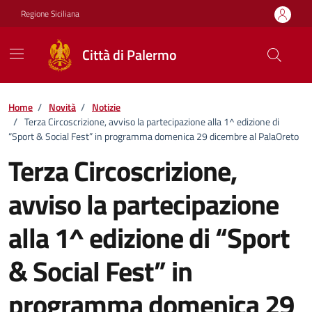
Vai ai contenuti
Vai al footer
Regione Siciliana
Città di Palermo
Home
/
Novità
/
Notizie
/
Terza Circoscrizione, avviso la partecipazione alla 1^ edizione di
“Sport & Social Fest” in programma domenica 29 dicembre al PalaOreto
Terza Circoscrizione,
avviso la partecipazione
alla 1^ edizione di “Sport
& Social Fest” in
programma domenica 29