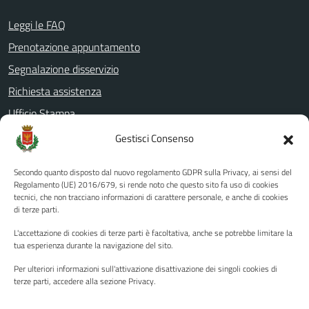
Leggi le FAQ
Prenotazione appuntamento
Segnalazione disservizio
Richiesta assistenza
Ufficio Stampa
Amministrazione Trasparente
Gestisci Consenso
Albo pretorio
Secondo quanto disposto dal nuovo regolamento GDPR sulla Privacy, ai sensi del
Informativa privacy
Regolamento (UE) 2016/679, si rende noto che questo sito fa uso di cookies
tecnici, che non tracciano informazioni di carattere personale, e anche di cookies
Note legali
di terze parti.
Dichiarazione di accessibilità
L'accettazione di cookies di terze parti è facoltativa, anche se potrebbe limitare la
Piano di miglioramento del sito
tua esperienza durante la navigazione del sito.
Per ulteriori informazioni sull'attivazione disattivazione dei singoli cookies di
terze parti, accedere alla sezione Privacy.
SEGUICI SU