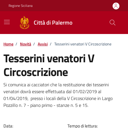
Vai ai contenuti
Vai al footer
Regione Siciliana
Città di Palermo
Home
/
Novità
/
Avvisi
/
Tesserini venatori V Circoscrizione
Tesserini venatori V
Circoscrizione
Dettagli della notizia
Si comunica ai cacciatori che la restituzione dei tesserini
venatori dovrà essere effettuata dal 01/02/2019 al
01/04/2019, presso i locali della V Circoscrizione in Largo
Pozzillo n. 7 - piano primo - stanze n. 5 e 15.
Data:
Tempo di lettura: