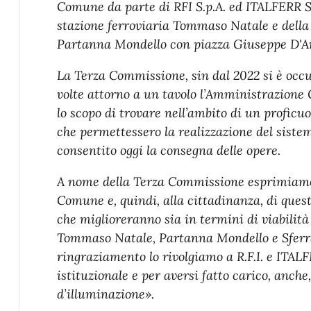
Comune da parte di RFI S.p.A. ed ITALFERR S.
stazione ferroviaria Tommaso Natale e della b
Partanna Mondello con piazza Giuseppe D'A
La Terza Commissione, sin dal 2022 si è occ
volte attorno a un tavolo l’Amministrazione
lo scopo di trovare nell’ambito di un proficu
che permettessero la realizzazione del siste
consentito oggi la consegna delle opere.
A nome della Terza Commissione esprimiamo
Comune e, quindi, alla cittadinanza, di ques
che miglioreranno sia in termini di viabilità
Tommaso Natale, Partanna Mondello e Sferra
ringraziamento lo rivolgiamo a R.F.I. e ITAL
istituzionale e per aversi fatto carico, anche
d’illuminazione».