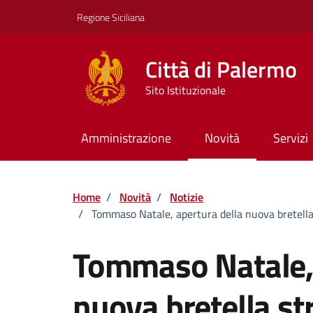
Vai ai contenuti
Vai al footer
Regione Siciliana
Città di Palermo
Sito Istituzionale
Amministrazione
Novità
Servizi
Home
/
Novità
/
Notizie
/
Tommaso Natale, apertura della nuova bretella 
Tommaso Natale, 
nuova bretella st