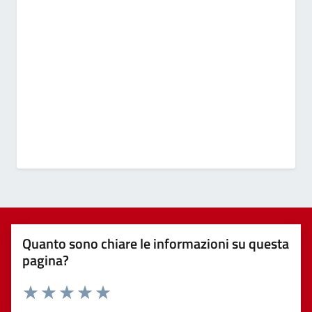
Quanto sono chiare le informazioni su questa
pagina?
Valuta 1 stelle su 5
Valuta 2 stelle su 5
Valuta 3 stelle su 5
Valuta 4 stelle su 5
Valuta 5 stelle su 5