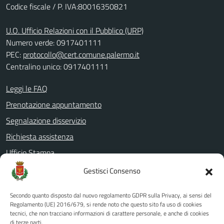
Codice fiscale / P. IVA:80016350821
U.O. Ufficio Relazioni con il Pubblico (URP)
Numero verde: 0917401111
PEC:
protocollo@cert.comune.palermo.it
Centralino unico: 0917401111
Leggi le FAQ
Prenotazione appuntamento
Segnalazione disservizio
Richiesta assistenza
Ufficio Stampa
Amministrazione Trasparente
Gestisci Consenso
Albo pretorio
Secondo quanto disposto dal nuovo regolamento GDPR sulla Privacy, ai sensi del
Informativa privacy
Regolamento (UE) 2016/679, si rende noto che questo sito fa uso di cookies
tecnici, che non tracciano informazioni di carattere personale, e anche di cookies
Note legali
di terze parti.