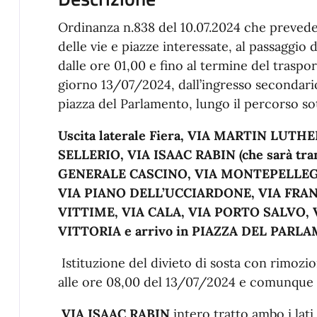
Ordinanza n.838 del 10.07.2024 che prevede 
delle vie e piazze interessate, al passaggio 
dalle ore 01,00 e fino al termine del trasp
giorno 13/07/2024, dall’ingresso secondari
piazza del Parlamento, lungo il percorso so
Uscita laterale Fiera, VIA MARTIN LUT
SELLERIO, VIA ISAAC RABIN (che sarà tra
GENERALE CASCINO, VIA MONTEPELLEG
VIA PIANO DELL’UCCIARDONE, VIA FRANC
VITTIME, VIA CALA, VIA PORTO SALVO,
VITTORIA e arrivo in PIAZZA DEL PARL
Istituzione del divieto di sosta con rimozi
alle ore 08,00 del 13/07/2024 e comunque f
VIA ISAAC RABIN
intero tratto ambo i lati