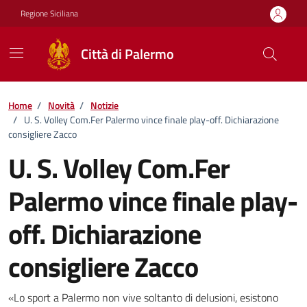
Vai ai contenuti
Vai al footer
Regione Siciliana
Città di Palermo
Home
/
Novità
/
Notizie
/
U. S. Volley Com.Fer Palermo vince finale play-off. Dichiarazione
consigliere Zacco
U. S. Volley Com.Fer
Palermo vince finale play-
off. Dichiarazione
consigliere Zacco
Dettagli della notizia
«Lo sport a Palermo non vive soltanto di delusioni, esistono