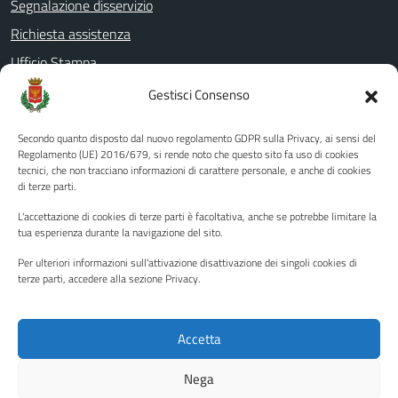
Segnalazione disservizio
Richiesta assistenza
Ufficio Stampa
Amministrazione Trasparente
Gestisci Consenso
Albo pretorio
Secondo quanto disposto dal nuovo regolamento GDPR sulla Privacy, ai sensi del
Informativa privacy
Regolamento (UE) 2016/679, si rende noto che questo sito fa uso di cookies
tecnici, che non tracciano informazioni di carattere personale, e anche di cookies
Note legali
di terze parti.
Dichiarazione di accessibilità
L'accettazione di cookies di terze parti è facoltativa, anche se potrebbe limitare la
Piano di miglioramento del sito
tua esperienza durante la navigazione del sito.
Per ulteriori informazioni sull'attivazione disattivazione dei singoli cookies di
terze parti, accedere alla sezione Privacy.
SEGUICI SU
Facebook
YouTube
Twitter
Instagram
Accetta
Nega