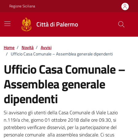
Vai ai contenuti
Vai al footer
Regione Siciliana
Città di Palermo
Home
/
Novità
/
Avvisi
/
Ufficio Casa Comunale – Assemblea generale dipendenti
Ufficio Casa Comunale –
Assemblea generale
dipendenti
Dettagli della notizia
Si avvisano gli utenti della Casa Comunale di Viale Lazio
n.119/a che, giorno 01 ottobre 2018 dalle ore 09.30, si
potrebbero verificare disservizi, per la partecipazione del
personale comunale alla assemblea sindacale. Ci scus