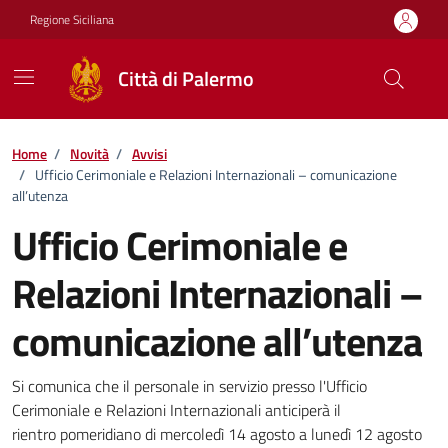
Vai ai contenuti
Vai al footer
Regione Siciliana
Città di Palermo
Home
/
Novità
/
Avvisi
/
Ufficio Cerimoniale e Relazioni Internazionali – comunicazione
all’utenza
Ufficio Cerimoniale e
Relazioni Internazionali –
comunicazione all’utenza
Dettagli della notizia
Si comunica che il personale in servizio presso l'Ufficio
Cerimoniale e Relazioni Internazionali anticiperà il
rientro pomeridiano di mercoledì 14 agosto a lunedì 12 agosto