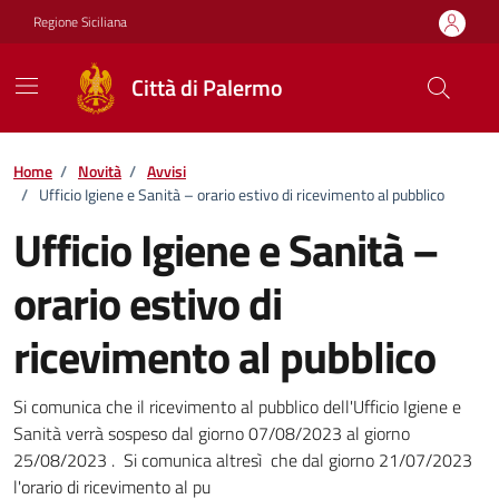
Vai ai contenuti
Vai al footer
Regione Siciliana
Città di Palermo
Home
/
Novità
/
Avvisi
/
Ufficio Igiene e Sanità – orario estivo di ricevimento al pubblico
Ufficio Igiene e Sanità –
orario estivo di
ricevimento al pubblico
Dettagli della notizia
Si comunica che il ricevimento al pubblico dell'Ufficio Igiene e
Sanità verrà sospeso dal giorno 07/08/2023 al giorno
25/08/2023 . Si comunica altresì che dal giorno 21/07/2023
l'orario di ricevimento al pu