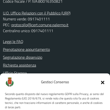
Codice fiscale / P. IVA:80016350821
U.O. Ufficio Relazioni con il Pubblico (URP)
Numero verde: 0917401111
PEC:
protocollo@cert.comune.palermo.it
Centralino unico: 0917401111
Leggi le FAQ
Prenotazione appuntamento
Segnalazione disservizio
Richiesta assistenza
Ufficio Stampa
Amministrazione Trasparente
Gestisci Consenso
Albo pretorio
Secondo quanto disposto dal nuovo regolamento GDPR sulla Privacy, ai sensi del
Informativa privacy
Regolamento (UE) 2016/679, si rende noto che questo sito fa uso di cookies
tecnici, che non tracciano informazioni di carattere personale, e anche di cookies
Note legali
di terze parti.