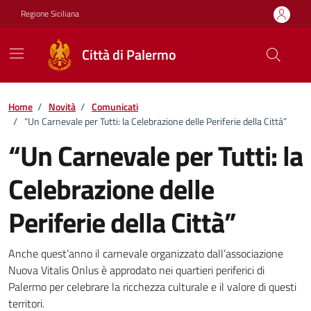
Vai ai contenuti
Vai al footer
Regione Siciliana
Città di Palermo
Home
/
Novità
/
Comunicati
/
“Un Carnevale per Tutti: la Celebrazione delle Periferie della Città”
“Un Carnevale per Tutti: la
Celebrazione delle
Periferie della Città”
Dettagli della notizia
Anche quest’anno il carnevale organizzato dall’associazione
Nuova Vitalis Onlus è approdato nei quartieri periferici di
Palermo per celebrare la ricchezza culturale e il valore di questi
territori.