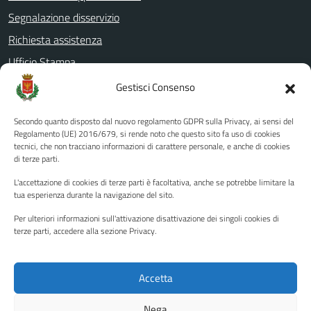
Segnalazione disservizio
Richiesta assistenza
Ufficio Stampa
Amministrazione Trasparente
Gestisci Consenso
Albo pretorio
Secondo quanto disposto dal nuovo regolamento GDPR sulla Privacy, ai sensi del
Informativa privacy
Regolamento (UE) 2016/679, si rende noto che questo sito fa uso di cookies
tecnici, che non tracciano informazioni di carattere personale, e anche di cookies
Note legali
di terze parti.
Dichiarazione di accessibilità
L'accettazione di cookies di terze parti è facoltativa, anche se potrebbe limitare la
Piano di miglioramento del sito
tua esperienza durante la navigazione del sito.
Per ulteriori informazioni sull'attivazione disattivazione dei singoli cookies di
terze parti, accedere alla sezione Privacy.
SEGUICI SU
Facebook
YouTube
Twitter
Instagram
Accetta
Nega