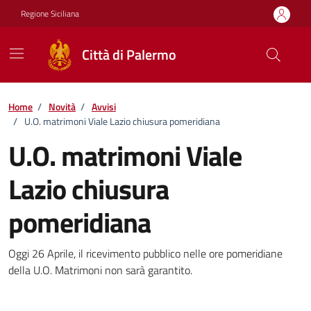
Vai ai contenuti
Vai al footer
Regione Siciliana
Città di Palermo
Home
/
Novità
/
Avvisi
/
U.O. matrimoni Viale Lazio chiusura pomeridiana
U.O. matrimoni Viale
Lazio chiusura
pomeridiana
Dettagli della notizia
Oggi 26 Aprile, il ricevimento pubblico nelle ore pomeridiane
della U.O. Matrimoni non sarà garantito.