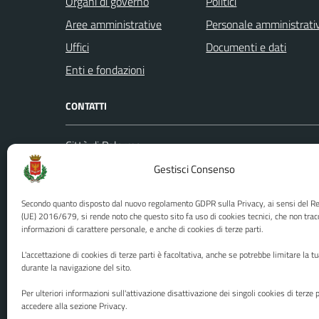
Organi di governo
Politici
Aree amministrative
Personale amministrati
Uffici
Documenti e dati
Enti e fondazioni
CONTATTI
Città di Palermo
Leggi le
Piazza Pretoria, 1
Gestisci Consenso
Prenota
Codice fiscale / P. IVA:80016350821
Segnalazi
Secondo quanto disposto dal nuovo regolamento GDPR sulla Privacy, ai sensi del 
U.O. Ufficio Relazioni con il Pubblico
Richiest
(UE) 2016/679, si rende noto che questo sito fa uso di cookies tecnici, che non trac
informazioni di carattere personale, e anche di cookies di terze parti.
(URP)
Ufficio 
Numero verde: 0917401111
L'accettazione di cookies di terze parti è facoltativa, anche se potrebbe limitare la t
PEC:
protocollo@cert.comune.palermo.it
durante la navigazione del sito.
Centralino unico: 0917401111
Per ulteriori informazioni sull'attivazione disattivazione dei singoli cookies di terze p
accedere alla sezione Privacy.