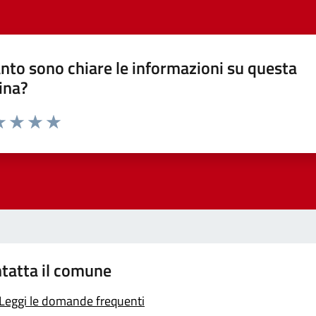
nto sono chiare le informazioni su questa
ina?
a 1 stelle su 5
luta 2 stelle su 5
Valuta 3 stelle su 5
Valuta 4 stelle su 5
Valuta 5 stelle su 5
tatta il comune
Leggi le domande frequenti