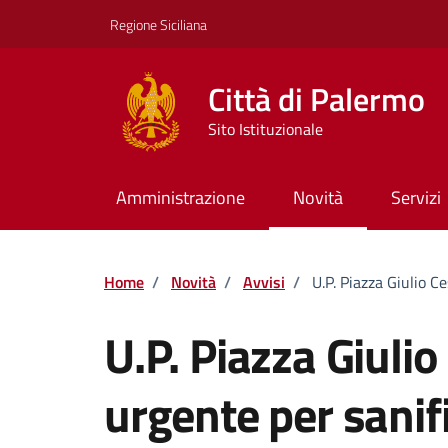
Vai ai contenuti
Vai al footer
Regione Siciliana
Città di Palermo
Sito Istituzionale
Amministrazione
Novità
Servizi
Home
/
Novità
/
Avvisi
/
U.P. Piazza Giulio C
U.P. Piazza Giuli
urgente per sanif