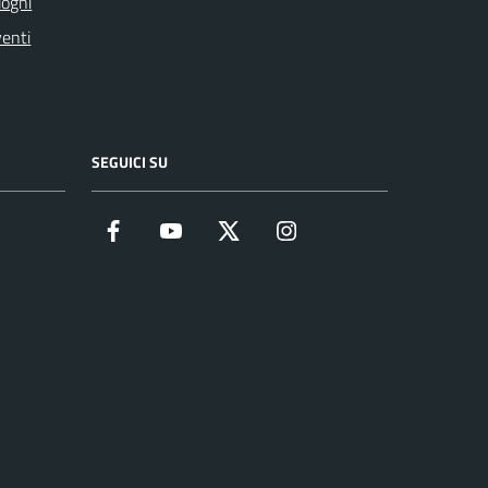
oghi
enti
SEGUICI SU
Facebook
YouTube
Twitter
Instagram