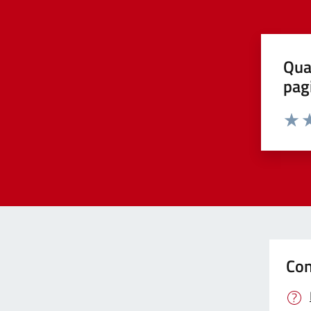
Qua
pag
Valut
Va
Con