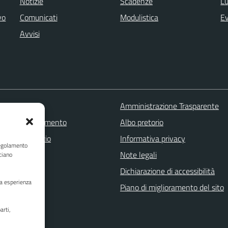
Notizie
Scadenze
Lu
vo
Comunicati
Modulistica
Ev
Avvisi
 FAQ
Amministrazione Trasparente
zione appuntamento
Albo pretorio
one disservizio
Informativa privacy
Regolamento
a assistenza
Note legali
ciano
Stampa
Dichiarazione di accessibilità
ua esperienza
Piano di miglioramento del sito
arti,