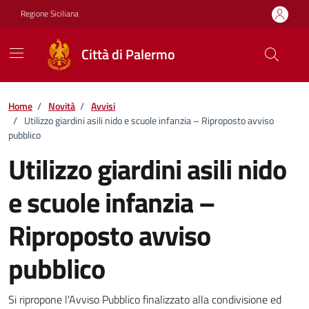
Vai ai contenuti
Vai al footer
Regione Siciliana
Città di Palermo
Home
/
Novità
/
Avvisi
/
Utilizzo giardini asili nido e scuole infanzia – Riproposto avviso
pubblico
Utilizzo giardini asili nido
e scuole infanzia –
Riproposto avviso
pubblico
Dettagli della notizia
Si ripropone l'Avviso Pubblico finalizzato alla condivisione ed