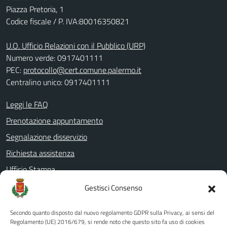
Piazza Pretoria, 1
Codice fiscale / P. IVA:80016350821
U.O. Ufficio Relazioni con il Pubblico (URP)
Numero verde: 0917401111
PEC:
protocollo@cert.comune.palermo.it
Centralino unico: 0917401111
Leggi le FAQ
Prenotazione appuntamento
Segnalazione disservizio
Richiesta assistenza
Ufficio Stampa
Amministrazione Trasparente
Gestisci Consenso
Albo pretorio
Secondo quanto disposto dal nuovo regolamento GDPR sulla Privacy, ai sensi del
Informativa privacy
Regolamento (UE) 2016/679, si rende noto che questo sito fa uso di cookies