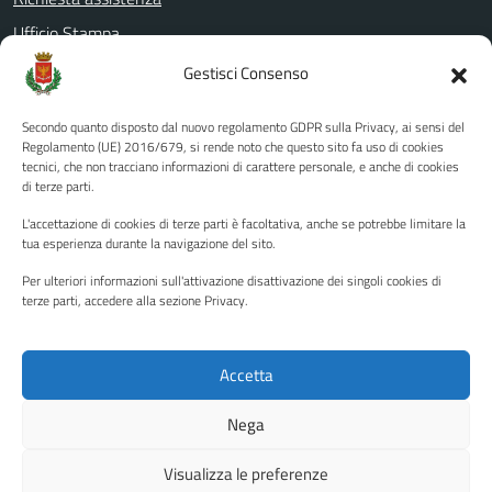
Ufficio Stampa
Amministrazione Trasparente
Gestisci Consenso
Albo pretorio
Secondo quanto disposto dal nuovo regolamento GDPR sulla Privacy, ai sensi del
Informativa privacy
Regolamento (UE) 2016/679, si rende noto che questo sito fa uso di cookies
tecnici, che non tracciano informazioni di carattere personale, e anche di cookies
Note legali
di terze parti.
Dichiarazione di accessibilità
L'accettazione di cookies di terze parti è facoltativa, anche se potrebbe limitare la
Piano di miglioramento del sito
tua esperienza durante la navigazione del sito.
Per ulteriori informazioni sull'attivazione disattivazione dei singoli cookies di
terze parti, accedere alla sezione Privacy.
SEGUICI SU
Facebook
YouTube
Twitter
Instagram
Accetta
Nega
Media policy
Mappa del sito
Visualizza le preferenze