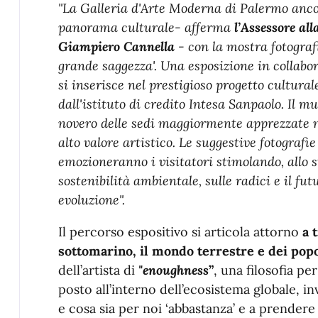
"La Galleria d'Arte Moderna di Palermo anco
panorama culturale- afferma
l’Assessore al
Giampiero Cannella
- con la mostra fotograf
grande saggezza'. Una esposizione in collab
si inserisce nel prestigioso progetto cultural
dall'istituto di credito Intesa Sanpaolo. Il 
novero delle sedi maggiormente apprezzate n
alto valore artistico. Le suggestive fotografi
emozioneranno i visitatori stimolando, allo s
sostenibilità ambientale, sulle radici e il f
evoluzione".
Il percorso espositivo si articola attorno
a 
sottomarino, il mondo terrestre e dei popol
dell’artista di
"enoughness
”
, una filosofia p
posto all’interno dell’ecosistema globale, i
e cosa sia per noi ‘abbastanza’ e a prendere