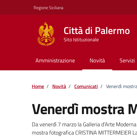
Vai ai contenuti
Vai al footer
Regione Siciliana
Città di Palermo
Sito Istituzionale
Amministrazione
Novità
Servizi
Home
/
Novità
/
Comunicati
/
Venerdì most
Venerdì mostra
Dettagli della notizi
Da venerdì 7 marzo la Galleria d’Arte Moderna 
mostra fotografica CRISTINA MITTERMEIER La