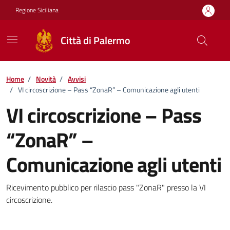
Vai ai contenuti
Vai al footer
Regione Siciliana
Città di Palermo
Home
/
Novità
/
Avvisi
/
VI circoscrizione – Pass “ZonaR” – Comunicazione agli utenti
VI circoscrizione – Pass
“ZonaR” –
Comunicazione agli utenti
Dettagli della notizia
Ricevimento pubblico per rilascio pass "ZonaR" presso la VI
circoscrizione.