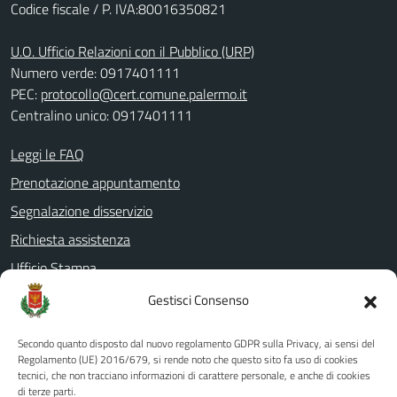
Codice fiscale / P. IVA:80016350821
U.O. Ufficio Relazioni con il Pubblico (URP)
Numero verde: 0917401111
PEC:
protocollo@cert.comune.palermo.it
Centralino unico: 0917401111
Leggi le FAQ
Prenotazione appuntamento
Segnalazione disservizio
Richiesta assistenza
Ufficio Stampa
Amministrazione Trasparente
Gestisci Consenso
Albo pretorio
Secondo quanto disposto dal nuovo regolamento GDPR sulla Privacy, ai sensi del
Informativa privacy
Regolamento (UE) 2016/679, si rende noto che questo sito fa uso di cookies
tecnici, che non tracciano informazioni di carattere personale, e anche di cookies
Note legali
di terze parti.