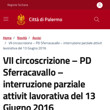
Vai ai contenuti
Vai al footer
Regione Siciliana
Città di Palermo
Home
/
Novità
/
Avvisi
/
VII circoscrizione – PD Sferracavallo – interruzione parziale attivit
lavorativa del 13 Giugno 2016
VII circoscrizione – PD
Sferracavallo –
interruzione parziale
attivit lavorativa del 13
Giugno 2016