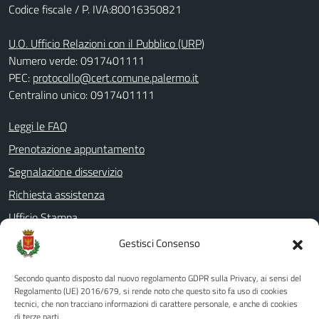
Codice fiscale / P. IVA:80016350821
U.O. Ufficio Relazioni con il Pubblico (URP)
Numero verde: 0917401111
PEC:
protocollo@cert.comune.palermo.it
Centralino unico: 0917401111
Leggi le FAQ
Prenotazione appuntamento
Segnalazione disservizio
Richiesta assistenza
Ufficio Stampa
Amministrazione Trasparente
Gestisci Consenso
Albo pretorio
Secondo quanto disposto dal nuovo regolamento GDPR sulla Privacy, ai sensi del
Informativa privacy
Regolamento (UE) 2016/679, si rende noto che questo sito fa uso di cookies
tecnici, che non tracciano informazioni di carattere personale, e anche di cookies
Note legali
di terze parti.