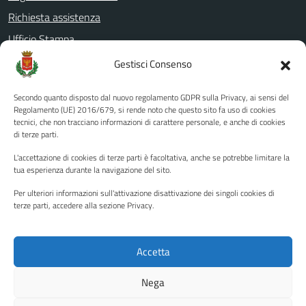
Richiesta assistenza
Ufficio Stampa
Amministrazione Trasparente
Gestisci Consenso
Albo pretorio
Secondo quanto disposto dal nuovo regolamento GDPR sulla Privacy, ai sensi del
Informativa privacy
Regolamento (UE) 2016/679, si rende noto che questo sito fa uso di cookies
tecnici, che non tracciano informazioni di carattere personale, e anche di cookies
Note legali
di terze parti.
Dichiarazione di accessibilità
L'accettazione di cookies di terze parti è facoltativa, anche se potrebbe limitare la
Piano di miglioramento del sito
tua esperienza durante la navigazione del sito.
Per ulteriori informazioni sull'attivazione disattivazione dei singoli cookies di
terze parti, accedere alla sezione Privacy.
SEGUICI SU
Facebook
YouTube
Twitter
Instagram
Accetta
Nega
Media policy
Mappa del sito