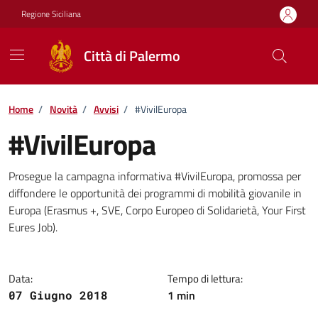
Vai ai contenuti
Vai al footer
Regione Siciliana
Città di Palermo
Home
/
Novità
/
Avvisi
/
#VivilEuropa
#VivilEuropa
Dettagli della notizia
Prosegue la campagna informativa #VivilEuropa, promossa per
diffondere le opportunità dei programmi di mobilità giovanile in
Europa (Erasmus +, SVE, Corpo Europeo di Solidarietà, Your First
Eures Job).
Data:
Tempo di lettura:
1 min
07 Giugno 2018