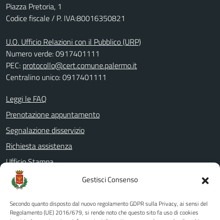
Piazza Pretoria, 1
Codice fiscale / P. IVA:80016350821
U.O. Ufficio Relazioni con il Pubblico (URP)
Numero verde: 0917401111
PEC:
protocollo@cert.comune.palermo.it
Centralino unico: 0917401111
Leggi le FAQ
Prenotazione appuntamento
Segnalazione disservizio
Richiesta assistenza
Ufficio Stampa
Amministrazione Trasparente
Gestisci Consenso
Albo pretorio
Secondo quanto disposto dal nuovo regolamento GDPR sulla Privacy, ai sensi del
Informativa privacy
Regolamento (UE) 2016/679, si rende noto che questo sito fa uso di cookies