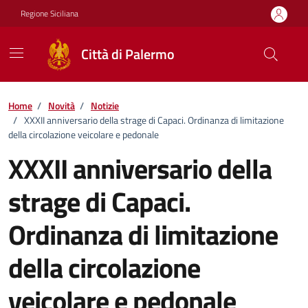
Vai ai contenuti
Vai al footer
Regione Siciliana
Città di Palermo
Home
/
Novità
/
Notizie
/
XXXII anniversario della strage di Capaci. Ordinanza di limitazione
della circolazione veicolare e pedonale
XXXII anniversario della
strage di Capaci.
Ordinanza di limitazione
della circolazione
veicolare e pedonale