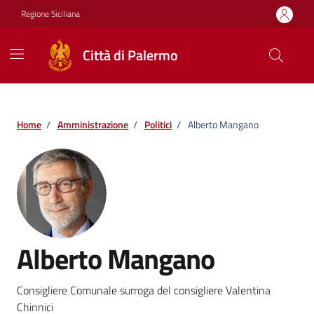
Vai ai contenuti
Vai al footer
Regione Siciliana
Città di Palermo
Home
/
Amministrazione
/
Politici
/
Alberto Mangano
Alberto Mangano
Consigliere Comunale surroga del consigliere Valentina
Chinnici