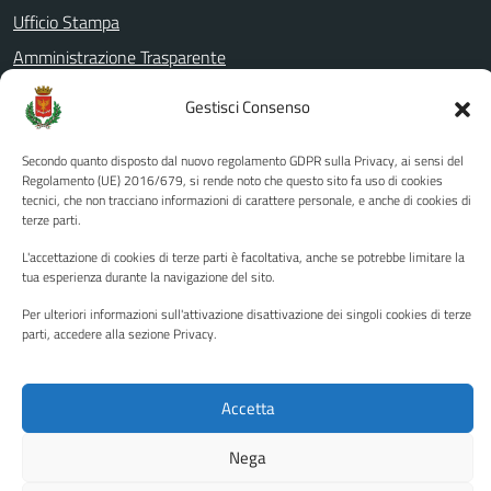
Ufficio Stampa
Amministrazione Trasparente
Albo pretorio
Gestisci Consenso
Informativa privacy
Note legali
Secondo quanto disposto dal nuovo regolamento GDPR sulla Privacy, ai sensi del
Regolamento (UE) 2016/679, si rende noto che questo sito fa uso di cookies
Dichiarazione di accessibilità
tecnici, che non tracciano informazioni di carattere personale, e anche di cookies di
terze parti.
Piano di miglioramento del sito
L'accettazione di cookies di terze parti è facoltativa, anche se potrebbe limitare la
tua esperienza durante la navigazione del sito.
SEGUICI SU
Per ulteriori informazioni sull'attivazione disattivazione dei singoli cookies di terze
parti, accedere alla sezione Privacy.
Facebook
YouTube
Twitter
Instagram
Accetta
Media policy
Mappa del sito
Nega
Copyright © 2026 - Città di Palermo •
Powered by Sispi