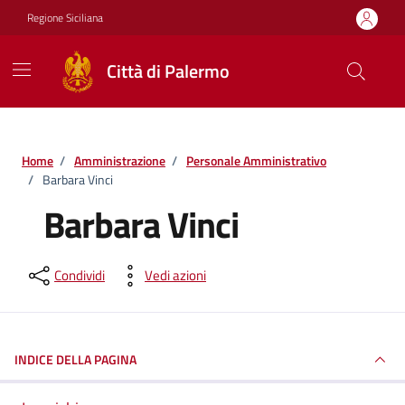
Vai ai contenuti
Vai al footer
Regione Siciliana
Città di Palermo
Home
/
Amministrazione
/
Personale Amministrativo
/
Barbara Vinci
Barbara Vinci
Condividi
Vedi azioni
INDICE DELLA PAGINA