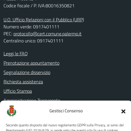
Codice fiscale / P. IVA:80016350821
U.O. Ufficio Relazioni con il Pubblico (URP)
Numero verde: 0917401111
PEC:
protocollo@cert.comune.palermo.it
Centralino unico: 0917401111
Leggi le FAQ
Prenotazione appuntamento
Segnalazione disservizio
Richiesta assistenza
Ufficio Stampa
Amministrazione Trasparente
Albo pretorio
Gestisci Consenso
Informativa privacy
Secondo quanto disposto dal nuovo regolamento GDPR sulla Privacy, ai sensi del
Note legali
Regolamento (UE) 2016/679, si rende noto che questo sito fa uso di cookies