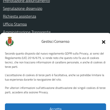
Prenotazione appuntamento
Segnalazione disservizio
Richiesta assistenza
Ufficio Stampa
Amministrazione Trasparente
Albo pretorio
Gestisci Consenso
Informativa privacy
Secondo quanto disposto dal nuovo regolamento GDPR sulla Privacy, ai sensi del
Note legali
Regolamento (UE) 2016/679, si rende noto che questo sito fa uso di cookies
tecnici, che non tracciano informazioni di carattere personale, e anche di cookies di
Dichiarazione di accessibilità
terze parti.
Piano di miglioramento del sito
L'accettazione di cookies di terze parti è facoltativa, anche se potrebbe limitare la
tua esperienza durante la navigazione del sito.
Per ulteriori informazioni sull'attivazione disattivazione dei singoli cookies di terze
SEGUICI SU
parti, accedere alla sezione Privacy.
Facebook
YouTube
Twitter
Instagram
Accetta