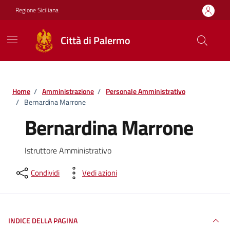
Vai ai contenuti
Vai al footer
Regione Siciliana
Città di Palermo
Home
/
Amministrazione
/
Personale Amministrativo
/
Bernardina Marrone
Bernardina Marrone
Istruttore Amministrativo
Condividi
Vedi azioni
INDICE DELLA PAGINA