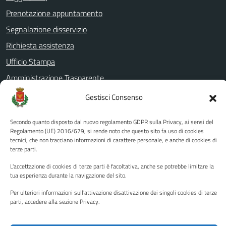
Prenotazione appuntamento
Segnalazione disservizio
Richiesta assistenza
Ufficio Stampa
Amministrazione Trasparente
Albo pretorio
Gestisci Consenso
Informativa privacy
Secondo quanto disposto dal nuovo regolamento GDPR sulla Privacy, ai sensi del
Note legali
Regolamento (UE) 2016/679, si rende noto che questo sito fa uso di cookies
tecnici, che non tracciano informazioni di carattere personale, e anche di cookies di
Dichiarazione di accessibilità
terze parti.
Piano di miglioramento del sito
L'accettazione di cookies di terze parti è facoltativa, anche se potrebbe limitare la
tua esperienza durante la navigazione del sito.
Per ulteriori informazioni sull'attivazione disattivazione dei singoli cookies di terze
SEGUICI SU
parti, accedere alla sezione Privacy.
Facebook
YouTube
Twitter
Instagram