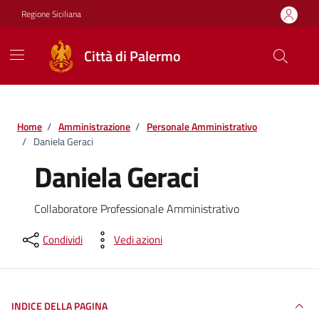
Vai ai contenuti
Vai al footer
Regione Siciliana
Città di Palermo
Home
/
Amministrazione
/
Personale Amministrativo
/
Daniela Geraci
Daniela Geraci
Collaboratore Professionale Amministrativo
Condividi
Vedi azioni
INDICE DELLA PAGINA