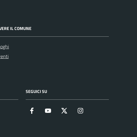
IVERE IL COMUNE
oghi
enti
SEGUICI SU
Facebook
YouTube
Twitter
Instagram