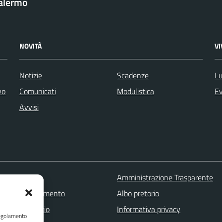
Palermo
NOVITÀ
V
Notizie
Scadenze
Lu
vo
Comunicati
Modulistica
Ev
Avvisi
 FAQ
Amministrazione Trasparente
zione appuntamento
Albo pretorio
one disservizio
Informativa privacy
Regolamento