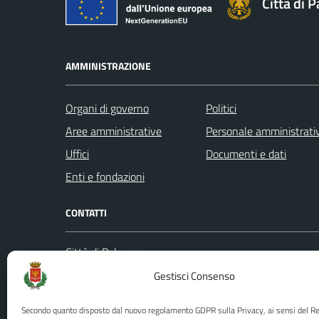
Città di 
AMMINISTRAZIONE
Organi di governo
Politici
Aree amministrative
Personale amministrati
Uffici
Documenti e dati
Enti e fondazioni
CONTATTI
Città di Palermo
Leggi le
Piazza Pretoria, 1
Gestisci Consenso
Prenota
Codice fiscale / P. IVA:80016350821
Segnalazi
Secondo quanto disposto dal nuovo regolamento GDPR sulla Privacy, ai sensi del 