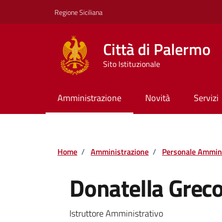
Vai ai contenuti
Vai al footer
Regione Siciliana
Città di Palermo
Sito Istituzionale
Amministrazione
Novità
Servizi
Home
/
Amministrazione
/
Personale Ammini
Donatella Grec
Istruttore Amministrativo