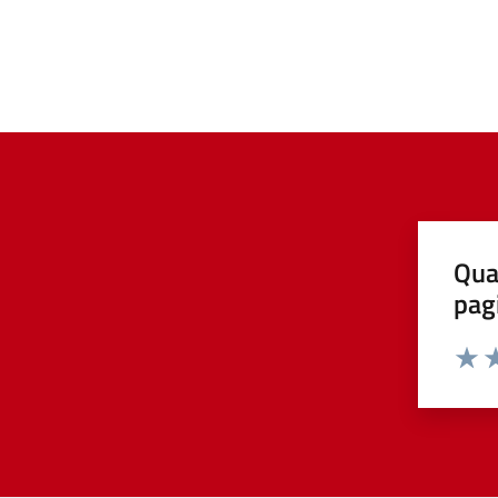
Qua
pag
Valut
Va