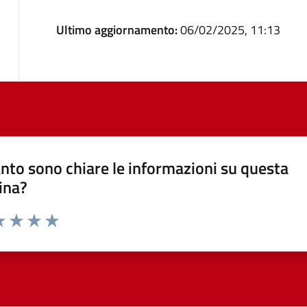
Ultimo aggiornamento:
06/02/2025, 11:13
nto sono chiare le informazioni su questa
ina?
a 1 stelle su 5
luta 2 stelle su 5
Valuta 3 stelle su 5
Valuta 4 stelle su 5
Valuta 5 stelle su 5