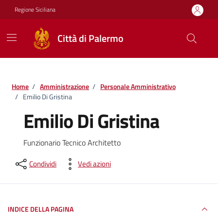
Vai ai contenuti
Vai al footer
Regione Siciliana
Città di Palermo
Home
/
Amministrazione
/
Personale Amministrativo
/
Emilio Di Gristina
Emilio Di Gristina
Funzionario Tecnico Architetto
Condividi
Vedi azioni
INDICE DELLA PAGINA