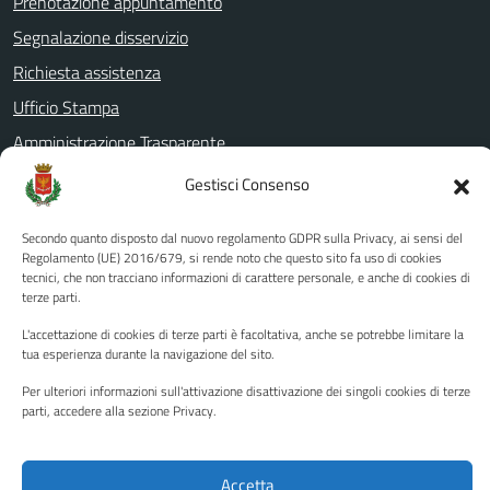
Prenotazione appuntamento
Segnalazione disservizio
Richiesta assistenza
Ufficio Stampa
Amministrazione Trasparente
Albo pretorio
Gestisci Consenso
Informativa privacy
Secondo quanto disposto dal nuovo regolamento GDPR sulla Privacy, ai sensi del
Note legali
Regolamento (UE) 2016/679, si rende noto che questo sito fa uso di cookies
tecnici, che non tracciano informazioni di carattere personale, e anche di cookies di
Dichiarazione di accessibilità
terze parti.
Piano di miglioramento del sito
L'accettazione di cookies di terze parti è facoltativa, anche se potrebbe limitare la
tua esperienza durante la navigazione del sito.
Per ulteriori informazioni sull'attivazione disattivazione dei singoli cookies di terze
SEGUICI SU
parti, accedere alla sezione Privacy.
Facebook
YouTube
Twitter
Instagram
Accetta