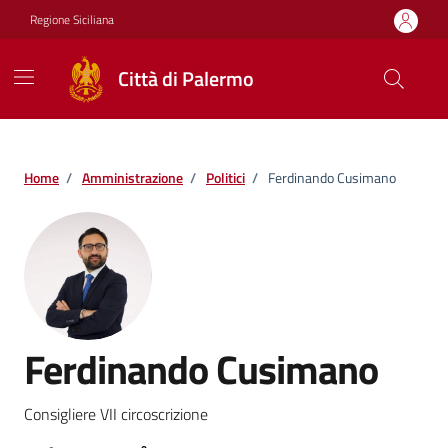
Vai ai contenuti
Vai al footer
Regione Siciliana
Città di Palermo
Home
/
Amministrazione
/
Politici
/
Ferdinando Cusimano
Ferdinando Cusimano
Consigliere VII circoscrizione