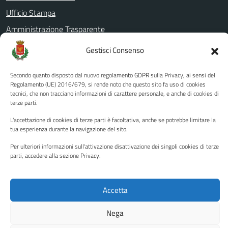
Ufficio Stampa
Amministrazione Trasparente
Albo pretorio
Gestisci Consenso
Informativa privacy
Secondo quanto disposto dal nuovo regolamento GDPR sulla Privacy, ai sensi del
Note legali
Regolamento (UE) 2016/679, si rende noto che questo sito fa uso di cookies
Dichiarazione di accessibilità
tecnici, che non tracciano informazioni di carattere personale, e anche di cookies di
terze parti.
Piano di miglioramento del sito
L'accettazione di cookies di terze parti è facoltativa, anche se potrebbe limitare la
tua esperienza durante la navigazione del sito.
Per ulteriori informazioni sull'attivazione disattivazione dei singoli cookies di terze
SEGUICI SU
parti, accedere alla sezione Privacy.
Facebook
YouTube
Twitter
Instagram
Accetta
Media policy
Mappa del sito
Nega
Copyright © 2026 - Città di Palermo •
Powered by Sispi