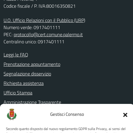
Codice fiscale / P. IVA:80016350821
U.O. Ufficio Relazioni con il Pubblico (URP)
Numero verde: 0917401111
PEC:
protocollo@cert.comune.palermo.it
Centralino unico: 0917401111
Leggi le FAQ
Prenotazione appuntamento
Segnalazione disservizio
Richiesta assistenza
Ufficio Stampa
Amministrazione Trasparente
Albo pretorio
Gestisci Consenso
Informativa privacy
Secondo quanto disposto dal nuovo regolamento GDPR sulla Privacy, ai sensi del
Note legali