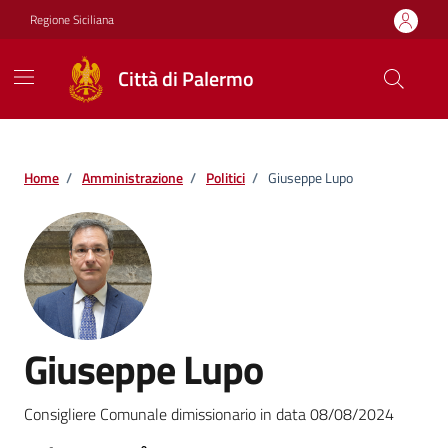
Vai ai contenuti
Vai al footer
Regione Siciliana
Città di Palermo
Home
/
Amministrazione
/
Politici
/
Giuseppe Lupo
Giuseppe Lupo
Consigliere Comunale dimissionario in data 08/08/2024