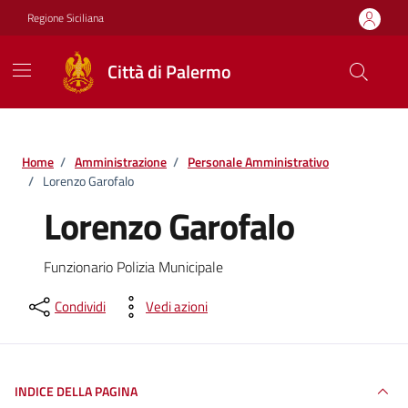
Vai ai contenuti
Vai al footer
Regione Siciliana
Città di Palermo
Home
/
Amministrazione
/
Personale Amministrativo
/
Lorenzo Garofalo
Lorenzo Garofalo
Funzionario Polizia Municipale
Condividi
Vedi azioni
INDICE DELLA PAGINA