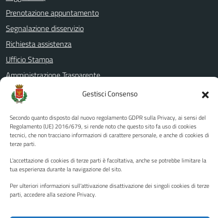
Prenotazione appuntamento
Segnalazione disservizio
Richiesta assistenza
Ufficio Stampa
Amministrazione Trasparente
Albo pretorio
Gestisci Consenso
Informativa privacy
Secondo quanto disposto dal nuovo regolamento GDPR sulla Privacy, ai sensi del
Note legali
Regolamento (UE) 2016/679, si rende noto che questo sito fa uso di cookies
tecnici, che non tracciano informazioni di carattere personale, e anche di cookies di
Dichiarazione di accessibilità
terze parti.
Piano di miglioramento del sito
L'accettazione di cookies di terze parti è facoltativa, anche se potrebbe limitare la
tua esperienza durante la navigazione del sito.
Per ulteriori informazioni sull'attivazione disattivazione dei singoli cookies di terze
SEGUICI SU
parti, accedere alla sezione Privacy.
Facebook
YouTube
Twitter
Instagram