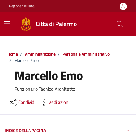
Vai ai contenuti
Vai al footer
Regione Siciliana
Città di Palermo
Home
/
Amministrazione
/
Personale Amministrativo
/
Marcello Emo
Marcello Emo
Funzionario Tecnico Architetto
Condividi
Vedi azioni
INDICE DELLA PAGINA